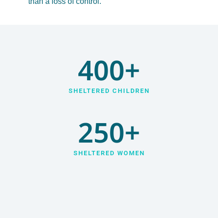
than a loss of control.
400
+
SHELTERED CHILDREN
250
+
SHELTERED WOMEN