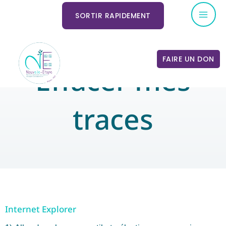
Aller
Mai
SORTIR RAPIDEMENT
au
Me
contenu
FAIRE UN DON
Effacer mes
traces
Internet Explorer