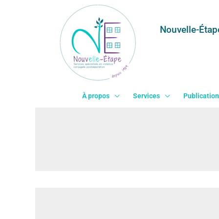
Aller
au
Nouvelle-Étap
contenu
Historique
À propos
Services
Publication
Laisser un commentaire
/ Par
adm