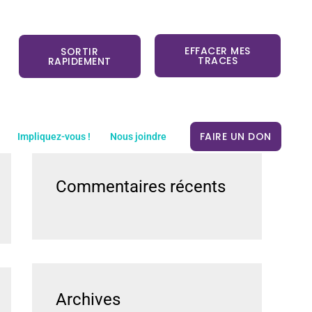
EFFACER MES
SORTIR
TRACES
RAPIDEMENT
S
e
FAIRE UN DON
Impliquez-vous !
Nous joindre
a
r
Commentaires récents
c
h
f
o
r
Archives
: