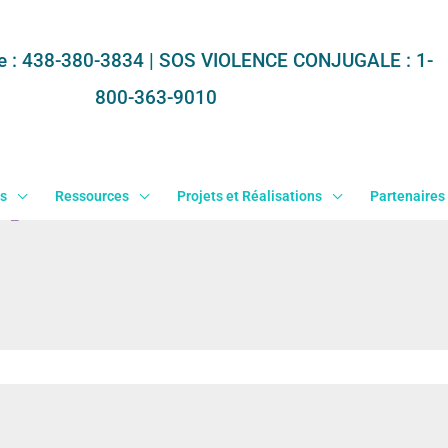
e : 438-380-3834 |
SOS VIOLENCE CONJUGALE
: 1-
800-363-9010
s
Ressources
Projets et Réalisations
Partenaires
in_comms
/
15 octobre 2021